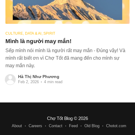
CULTURE, DATA & AI, SPIRIT
Mình là người may mắn!
Sếp mình nói mình là người rất may mắn - Đúng vậy! Và
mình rất biết ơn vì Chợ Tốt đã mang đến cho mình sự
may mắn này.
Hà Thị Như Phương
Feb 2, 2026
•
4 min read
Chợ Tốt Blog
© 2026
About
Careers
Contact
Feed
Old Blog
Chotot.com