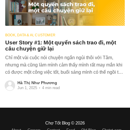
BOOK, DATA & AI, CUSTOMER
User Story #1: Một quyển sách trao đi, một
câu chuyện giữ lại
Chỉ một vài cuộc nói chuyện ngắn ngủi thôi với Tâm,
nhưng mà cũng làm mình cảm thấy mình rất may mắn khi
có được một công việc tốt, buổi sáng mình có thể ngồi thư
thả trên xe bus vừa đọc sách vừa ngắm thành phố và
Hà Thị Như Phương
cũng bớt than phiền về những điều bất như ý nhỏ nhặt
Jun 1, 2025
•
4 min read
đến với mình.
Chợ Tốt Blog
© 2026