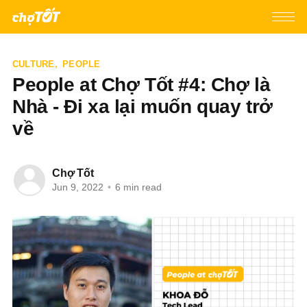
CULTURE
,
PEOPLE
People at Chợ Tốt #4: Chợ là
Nhà - Đi xa lại muốn quay trở
về
Chợ Tốt
Jun 9, 2022
•
6 min read