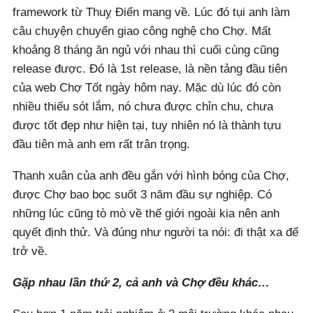
framework từ Thuỵ Điển mang về. Lúc đó tụi anh làm
câu chuyện chuyển giao công nghệ cho Chợ. Mất
khoảng 8 tháng ăn ngủ với nhau thì cuối cùng cũng
release được. Đó là 1st release, là nền tảng đầu tiên
của web Chợ Tốt ngày hôm nay. Mặc dù lúc đó còn
nhiều thiếu sót lắm, nó chưa được chỉn chu, chưa
được tốt đẹp như hiện tại, tuy nhiên nó là thành tựu
đầu tiên mà anh em rất trân trọng.
Thanh xuân của anh đều gắn với hình bóng của Chợ,
được Chợ bao bọc suốt 3 năm đầu sự nghiệp. Có
những lúc cũng tò mò về thế giới ngoài kia nên anh
quyết định thử. Và đúng như người ta nói: đi thật xa để
trở về.
Gặp nhau lần thứ 2, cả anh và Chợ đều khác…