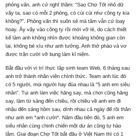
phỏng vấn, anh cứ nghĩ thầm: “Sao Chợ Tốt nhỏ dữ
vậy ta, sao có mỗi 2 phòng, có cùi cùi như công ty kia
không?”. Phỏng vấn thì suôn sẻ mà tâm vẫn cứ loay
hoay. Ấy vậy vào công ty rồi mới vỡ lẻ, do cách thiết
kế làm anh không nhìn được khoảng không gian còn
lại, không bé xíu như anh tưởng. Anh thở phào và vơ
được trận cười vỡ bụng làm kỉ niệm.
Bắt đầu với vị trí thực tập sinh team Web, 6 tháng sau
anh trở thành nhân viên chính thức. Team anh lúc đó
có 5 người, mọi người hay đùa nhau là “5 anh em siêu
nhân”. Tụi anh làm việc hăng say, mà chơi cũng hăng
say, làm từ sáng đến chiều, rồi chiều về anh em đi
nhậu đến sáng hôm sau, dính nhau cả ngày để rồi thân
như anh em *anh cười*. Năm đầu tiên đó, 5 anh em
siêu nhân cùng chinh chiến một dự án cũng tự hào
lắm. Giai đoạn Chợ Tốt bắt đầu ở Việt Nam thì có 1