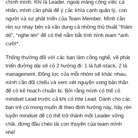
chính mình. Khi là Leader, ngoài mảng công việc cá
nhân, mình cần phải để ý các khía cạnh quản lý, con
người và sự phát triển của Team Member. Mình cần
rèn sự nhạy bén và vận dụng cả những thủ thuật “thăm
dò", “nghe lén" để có thể nắm bắt tình hình team *anh
cười*.
Thông thường đối với các bạn làm công nghệ, về phát
triển đường dài sẽ có 2 hướng đi: 1 là full-stack, 2 là
management. Động lực của mỗi nhóm sẽ khác nhau,
mình cần đối chiếu và xem xét nguyện vọng bản thân
để có kế hoạch chuẩn bị. Bởi rằng mình có thể có
mindset Lead trước cả khi có title Lead. Dành cho các
bạn trẻ có mong muốn đi theo định hướng này, hãy rèn
luyện mindset để có thể trở thành một Leader vững
chãi, đứng đầu chèo lái con thuyền của team mình
nhé!