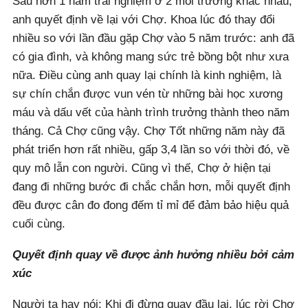
Sau hơn 1 năm trải nghiệm ở 2 môi trường khác nhau,
anh quyết định về lại với Chợ. Khoa lúc đó thay đổi
nhiều so với lần đầu gặp Chợ vào 5 năm trước: anh đã
có gia đình, và không mang sức trẻ bồng bột như xưa
nữa. Điều cùng anh quay lại chính là kinh nghiệm, là
sự chín chắn được vun vén từ những bài học xương
máu và dấu vết của hành trình trưởng thành theo năm
tháng. Cả Chợ cũng vậy. Chợ Tốt những năm này đã
phát triển hơn rất nhiều, gấp 3,4 lần so với thời đó, về
quy mô lẫn con người. Cũng vì thế, Chợ ở hiện tại
đang đi những bước đi chắc chắn hơn, mỗi quyết định
đều được cân đo đong đếm tỉ mỉ để đảm bảo hiệu quả
cuối cùng.
Quyết định quay về được ảnh hưởng nhiều bởi cảm
xúc
Người ta hay nói: Khi đi đừng quay đầu lại, lúc rời Chợ