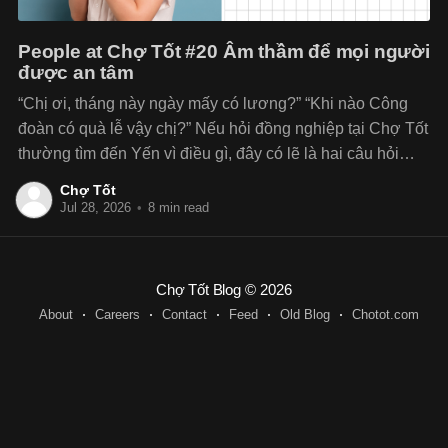
People at Chợ Tốt #20 Âm thầm để mọi người
được an tâm
“Chị ơi, tháng này ngày mấy có lương?” “Khi nào Công
đoàn có quà lễ vậy chị?” Nếu hỏi đồng nghiệp tại Chợ Tốt
thường tìm đến Yến vì điều gì, đây có lẽ là hai câu hỏi
quen thuộc nhất. Với vai trò Senior C&B Specialist và
Chợ Tốt
Jul 28, 2026
•
8 min read
Chợ Tốt Blog
© 2026
About
Careers
Contact
Feed
Old Blog
Chotot.com