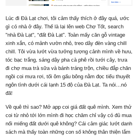
Lúc đi Đà Lạt chơi, tôi cảm thấy thích ở đây quá, ước
gì có nhà ở đây. Thế là lại lên web Chợ Tốt, search
"nhà Đà Lạt", “đất Đà Lạt”. Toàn mấy căn gỗ vintage
xinh xắn, có mảnh vườn nhỏ, treo dây đèn vàng chill
chill. Tôi vừa lướt vừa tưởng tượng cảnh mình về hưu,
tóc bạc trắng, sáng dậy pha cà phê rồi tưới cây, trưa
đi chợ mua trà sữa và bánh tráng trộn, chiều đắp chăn
ngồi coi mưa rơi, tối ôm gấu bông nằm đọc tiểu thuyết
ngôn tình dưới cái lạnh 15 độ của Đà Lạt. Ta nói…nó
đã!
Về quê thì sao? Mở app coi giá đất quê mình. Xem thử
coi từ nhỏ tới lớn mình đi học chăm chỉ vậy có đủ mua
nổi miếng đất dưới quê không? Cái cảm giác lướt danh
sách mà thấy toàn những con số không thân thiện lắm