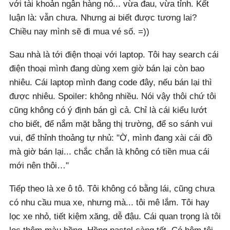
với tài khoản ngân hàng nó... vừa đau, vừa tỉnh. Kết
luận là: vẫn chưa. Nhưng ai biết được tương lai?
Chiều nay mình sẽ đi mua vé số. =))
Sau nhà là tới điện thoại với laptop. Tôi hay search cái
điện thoại mình đang dùng xem giờ bán lại còn bao
nhiêu. Cái laptop mình đang code đây, nếu bán lại thì
được nhiêu. Spoiler: không nhiều. Nói vậy thôi chứ tôi
cũng không có ý định bán gì cả. Chỉ là cái kiểu lướt
cho biết, để nắm mặt bằng thị trường, để so sánh vui
vui, để thỉnh thoảng tự nhủ: "Ờ, mình đang xài cái đồ
mà giờ bán lại... chắc chắn là không có tiền mua cái
mới nên thôi…"
Tiếp theo là xe ô tô. Tôi không có bằng lái, cũng chưa
có nhu cầu mua xe, nhưng mà... tôi mê lắm. Tôi hay
lọc xe nhỏ, tiết kiệm xăng, dễ đậu. Cái quan trọng là tôi