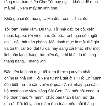
tảng mua bán, kiểu Chợ Tốt này nọ — không để mua,
mà để… xem mấy tin linh tinh.
Không phải để mua gì... Mà để... xem . Thật đó!
Tôi xem nhiều lắm. Đủ thứ. Từ nhà đất, xe cộ, điện
thoại, laptop, tới việc làm. Có bữa rảnh quá còn ngồi
coi... nội thất văn phòng. Mỗi danh mục là một thế giới,
và tôi thì cứ trôi dạt từ cái này sang cái khác như một
linh hồn lang thang thời hiện đại, chỉ khác là tôi lang
thang bằng… mạng wifi.
Đầu tiên là danh mục tôi xem thường xuyên nhất,
chính là nhà đất. Tôi xem từ nhà đất ở TP Hồ Chí Minh
đến biệt thự có sân vườn ở quận 7, rồi nhảy qua căn
hộ penthouse view sông Sài Gòn. Coi một hồi xong tự
hỏi thân thân: “Hmmm, chắc bán thận 8 lần mới đủ
mua.”. Rồi tôi lại âm thầm tính toán: nếu mỗi tháng