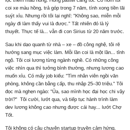
lọc thêm màu hồng. Hồng pastel càng tốt. Có hôm tôi
coi xe màu hồng, trả góp trong 7 năm, tính xong tiền lãi
suýt xỉu. Nhưng rồi tôi lại nghĩ: "Không sao, miễn mỗi
ngày đi làm thấy vui là được." Tất nhiên đó là lý
thuyết. Thực tế là... vẫn đi con Sirius từ 20 năm trước.
Sau khi dạo quanh từ nhà – xe – đồ công nghệ, tôi rẽ
hướng sang mục việc làm. Mỗi lần coi là một lần... tỉnh
ngộ. Tôi coi lương từng ngành nghề. Có những công
việc nhìn qua thì tưởng bình thường, nhưng lương cao
muốn xỉu. Có mấy job kiểu: "Tìm nhân viên ngồi văn
phòng, không cần bằng cấp, thu nhập 25–30 triệu." Tôi
đọc mà nghẹn ngào: "Ủa, sao mình học đại học chi vậy
trời?" Tôi cười, lướt qua, và tiếp tục hành trình làm
dev lương không cao nhưng được cái hay... lướt Chợ
Tốt.
Tôi không có câu chuyện startup truyền cảm hứng.