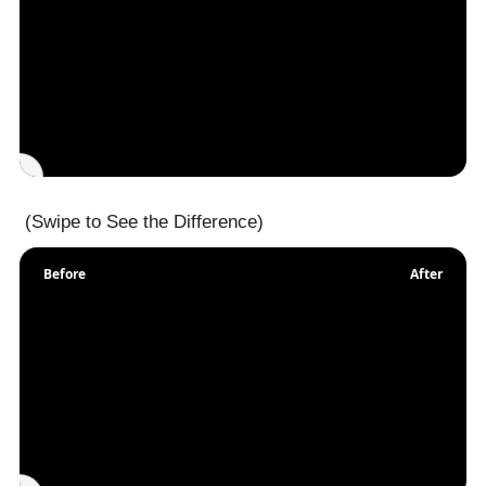
​
(Swipe to See the Difference)
Before
After