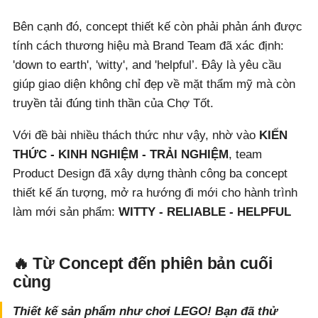
Bên cạnh đó, concept thiết kế còn phải phản ánh được
tính cách thương hiệu mà Brand Team đã xác định:
'down to earth', 'witty', and 'helpful’. Đây là yêu cầu
giúp giao diện không chỉ đẹp về mặt thẩm mỹ mà còn
truyền tải đúng tinh thần của Chợ Tốt.
Với đề bài nhiều thách thức như vậy, nhờ vào
KIẾN
THỨC - KINH NGHIỆM - TRẢI NGHIỆM
, team
Product Design đã xây dựng thành công ba concept
thiết kế ấn tượng, mở ra hướng đi mới cho hành trình
làm mới sản phẩm:
WITTY - RELIABLE - HELPFUL
🔥 Từ Concept đến phiên bản cuối
cùng
Thiết kế sản phẩm như chơi LEGO! Bạn đã thử