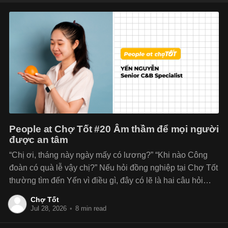
People at Chợ Tốt #20 Âm thầm để mọi người
được an tâm
“Chị ơi, tháng này ngày mấy có lương?” “Khi nào Công
đoàn có quà lễ vậy chị?” Nếu hỏi đồng nghiệp tại Chợ Tốt
thường tìm đến Yến vì điều gì, đây có lẽ là hai câu hỏi
quen thuộc nhất. Với vai trò Senior C&B Specialist và
Chợ Tốt
Jul 28, 2026
•
8 min read