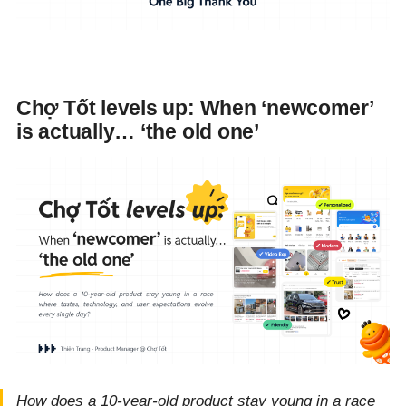
Chợ Tốt levels up: When ‘newcomer’
is actually… ‘the old one’
How does a 10-year-old product stay young in a race