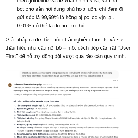
theo guideline và đề xuất chỉnh sửa, sau đó
bot cho sẵn nội dung phù hợp luôn, chỉ đem đi
gửi sếp là 99,99% là hông bị police vịn lại,
0.01% có thể là do hơi xu thôi.
Giải pháp ra đời từ chính trải nghiệm thực tế và sự
thấu hiểu nhu cầu nội bộ – một cách tiếp cận rất "User
First" để hỗ trợ đồng đội vượt qua rào cản quy trình.