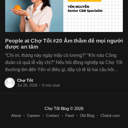
People at Chợ Tốt #20 Âm thầm để mọi người
được an tâm
“Chị ơi, tháng này ngày mấy có lương?” “Khi nào Công
đoàn có quà lễ vậy chị?” Nếu hỏi đồng nghiệp tại Chợ Tốt
thường tìm đến Yến vì điều gì, đây có lẽ là hai câu hỏi
quen thuộc nhất. Với vai trò Senior C&B Specialist và
Chợ Tốt
Jul 28, 2026
•
8 min read
Chợ Tốt Blog
© 2026
About
Careers
Contact
Feed
Old Blog
Chotot.com